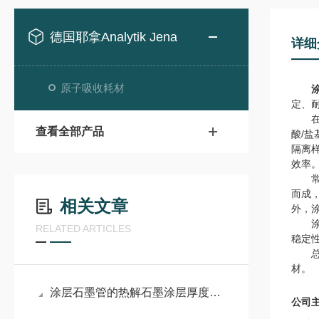
德国耶拿Analytik Jena
详细
原子吸收耗材
定、
在石
查看全部产品
酸/
隔离
效率
常见的
而成
相关文章
外，
涂层
RELATED ARTICLES
稳定
总之
材。
涂层石墨管的热解石墨涂层厚度如何测量?
公司