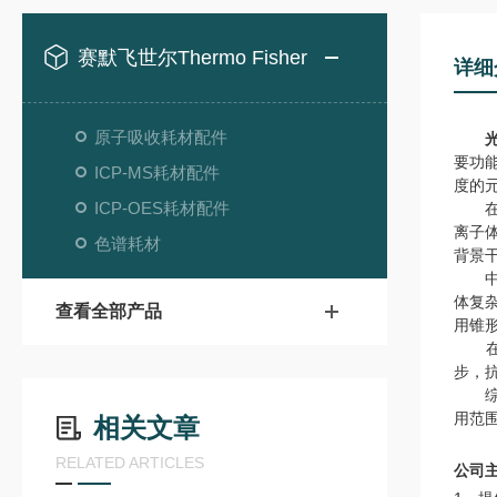
赛默飞世尔Thermo Fisher
详细
原子吸收耗材配件
要功
ICP-MS耗材配件
度的
ICP-OES耗材配件
在典
离子
色谱耗材
背景
中心
体复
查看全部产品
用锥
在实
步，
综上
用范
相关文章
RELATED ARTICLES
公司