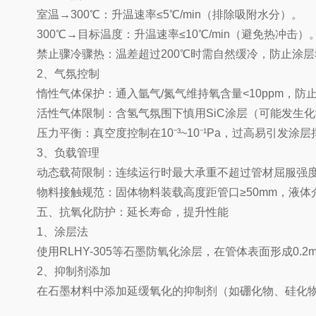
室温→300℃：升温速率≤5℃/min（排除吸附水分）。
300℃→目标温度：升温速率≤10℃/min（避免热冲击）
禁止骤冷骤热：温差超过200℃时需自然缓冷，防止涂层
2、气氛控制
惰性气体保护：通入氩气/氮气维持氧含量<10ppm，防
活性气体限制：含氢气氛围下慎用SiC涂层（可能发生化
压力平衡：真空度控制在10⁻³~10⁻¹Pa，过高易引发涂层
3、负载管理
动态载荷限制：连续运行时最大承重不超过管材屈服强度
物料接触规范：固体物料装载高度距管口≥50mm，液体
五、抗氧化防护：延长寿命，提升性能
1、涂层法
使用RLHY-305等石墨防氧化涂层，在管体表面形成0.2
2、抑制剂添加
在石墨材料中添加延缓氧化的抑制剂（如硼化物、硅化物