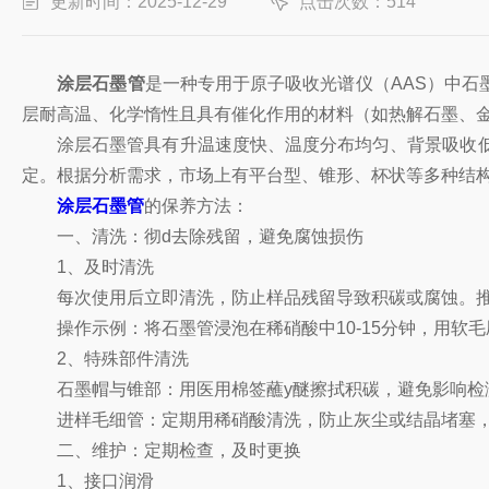
更新时间：2025-12-29
点击次数：514
涂层石墨管
是一种专用于原子吸收光谱仪（AAS）中
层耐高温、化学惰性且具有催化作用的材料（如热解石墨、
涂层石墨管具有升温速度快、温度分布均匀、背景吸收低、重复
定。根据分析需求，市场上有平台型、锥形、杯状等多种结
涂层石墨管
的保养方法：
一、清洗：彻d去除残留，避免腐蚀损伤
1、及时清洗
每次使用后立即清洗，防止样品残留导致积碳或腐蚀。推荐
操作示例：将石墨管浸泡在稀硝酸中10-15分钟，用软毛
2、特殊部件清洗
石墨帽与锥部：用医用棉签蘸y醚擦拭积碳，避免影响检
进样毛细管：定期用稀硝酸清洗，防止灰尘或结晶堵塞，
二、维护：定期检查，及时更换
1、接口润滑