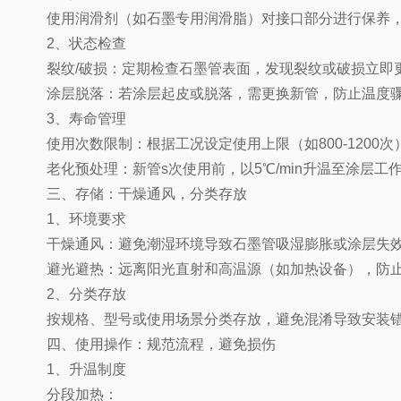
使用润滑剂（如石墨专用润滑脂）对接口部分进行保养，
2、状态检查
裂纹/破损：定期检查石墨管表面，发现裂纹或破损立即
涂层脱落：若涂层起皮或脱落，需更换新管，防止温度骤
3、寿命管理
使用次数限制：根据工况设定使用上限（如800-1200次）
老化预处理：新管s次使用前，以5℃/min升温至涂层工
三、存储：干燥通风，分类存放
1、环境要求
干燥通风：避免潮湿环境导致石墨管吸湿膨胀或涂层失
避光避热：远离阳光直射和高温源（如加热设备），防止
2、分类存放
按规格、型号或使用场景分类存放，避免混淆导致安装
四、使用操作：规范流程，避免损伤
1、升温制度
分段加热：